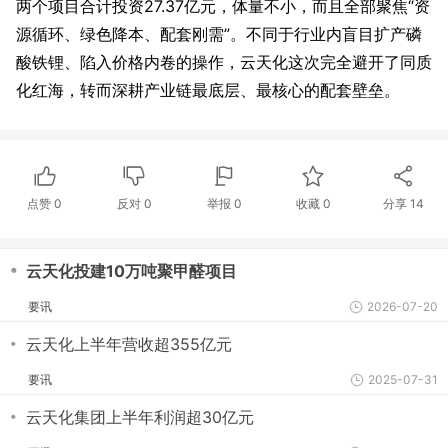
两个项目合计投资27.37亿元，体量不小，而且全部聚焦“资
源循环、绿色降本、配套刚需”。不同于行业内盲目扩产磷
酸铁锂、陷入价格内卷的操作，云天化这次完全避开了同质
化红海，转而深耕产业链最底层、最核心的配套壁垒。
点赞
0
反对
0
举报 0
收藏 0
分享
14
・
云天化投建10万吨聚甲醛项目
要讯
2026-07-20
・
云天化上半年营收超355亿元
要讯
2025-07-31
・
云天化集团上半年利润超30亿元