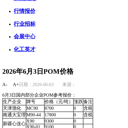
行情报价
行业招标
会展中心
化工英才
2026年6月3日POM价格
A-
A+
日期：2026-06-03
来源：
6月3日国内部分企业POM参考报价：
生产企业
牌号
价格（元/吨）
涨跌
备注
天津渤化
MC90
8700
0
含税
南通大宝理
M90-44
17800
0
含税
X90
9300
0
新疆心连心
X90-01
9100
0