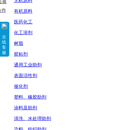
无机原料
会展
合作
有机原料
医药化工
化工溶剂
在
线
树脂
客
服
胶粘剂
通用工业助剂
表面活性剂
催化剂
塑料、橡胶助剂
涂料及助剂
清洗、水处理助剂
染料、纺织助剂