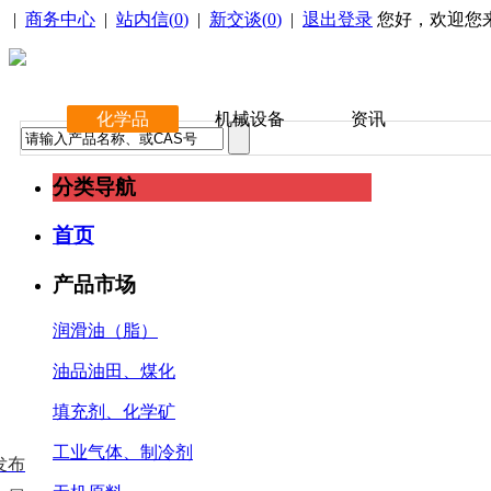
|
商务中心
|
站内信(
0
)
|
新交谈(
0
)
|
退出登录
您好，欢迎您
化学品
机械设备
资讯
分类导航
首页
产品市场
润滑油（脂）
油品油田、煤化
填充剂、化学矿
工业气体、制冷剂
发布