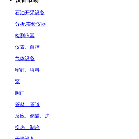
石油开采设备
分析.实验仪器
检测仪器
仪表、自控
气体设备
密封、填料
泵
阀门
管材、管道
反应、储罐、炉
换热、制冷
干燥设备