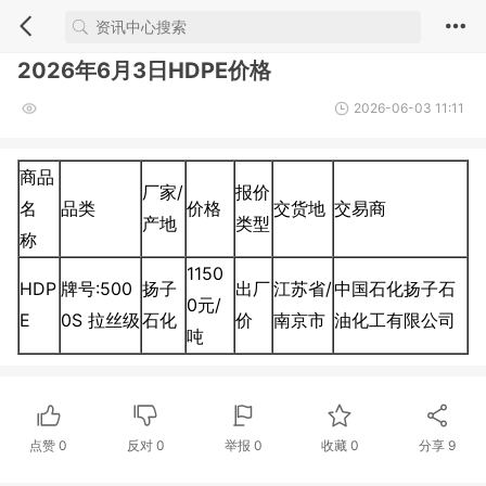
2026年6月3日HDPE价格
2026-06-03 11:11
商品
厂家/
报价
名
品类
价格
交货地
交易商
产地
类型
称
1150
HDP
牌号:500
扬子
出厂
江苏省/
中国石化扬子石
0元/
E
0S 拉丝级
石化
价
南京市
油化工有限公司
吨
点赞
0
反对
0
举报 0
收藏 0
分享
9