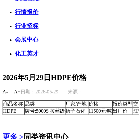
行情报价
行业招标
会展中心
化工英才
2026年5月29日HDPE价格
A-
A+
日期：2026-05-29
来源：
商品名称
品类
厂家/产地
价格
报价类型
交
HDPE
牌号:5000S 拉丝级
扬子石化
11500元/吨
出厂价
江
更多 >
同类资讯中心