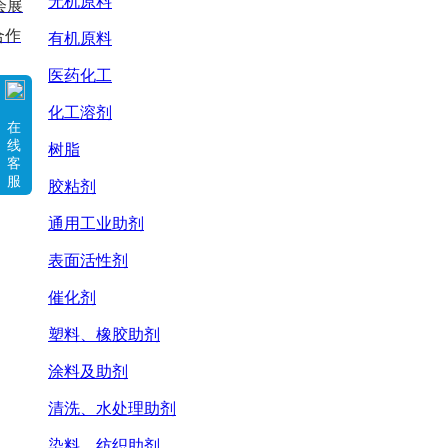
无机原料
会展
合作
有机原料
医药化工
化工溶剂
在
线
树脂
客
服
胶粘剂
通用工业助剂
表面活性剂
催化剂
塑料、橡胶助剂
涂料及助剂
清洗、水处理助剂
染料、纺织助剂