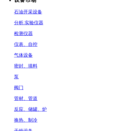
石油开采设备
分析.实验仪器
检测仪器
仪表、自控
气体设备
密封、填料
泵
阀门
管材、管道
反应、储罐、炉
换热、制冷
干燥设备