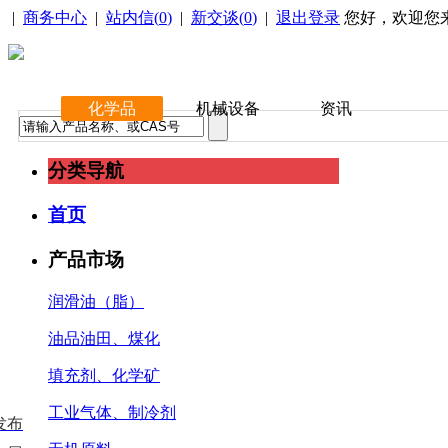
|
商务中心
|
站内信(
0
)
|
新交谈(
0
)
|
退出登录
您好，欢迎您
化学品
机械设备
资讯
分类导航
首页
产品市场
润滑油（脂）
油品油田、煤化
填充剂、化学矿
工业气体、制冷剂
发布