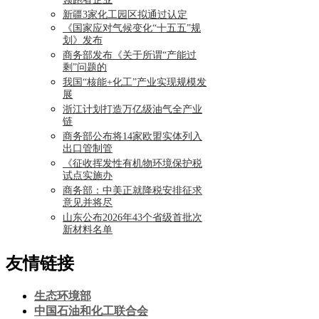
领跑者企业
新疆3家化工园区拟通过认定
《国家应对气候变化“十五五”规
划》发布
商务部发布《关于所谓“产能过
剩”问题的
我国“核能+化工”产业实现规模发
展
浙江计划打造万亿级油气全产业
链
商务部公布将14家欧盟实体列入
出口管制管
《征收挥发性有机物环境保护税
试点实施办
商务部：中美正就降税安排征求
意见并将尽
山东公布2026年43个省级首批次
新材料名单
友情链接
生态环境部
中国石油和化工联合会