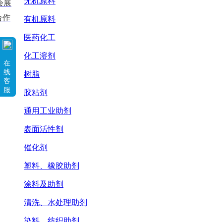
无机原料
会展
合作
有机原料
医药化工
化工溶剂
在
线
树脂
客
服
胶粘剂
通用工业助剂
表面活性剂
催化剂
塑料、橡胶助剂
涂料及助剂
清洗、水处理助剂
染料、纺织助剂