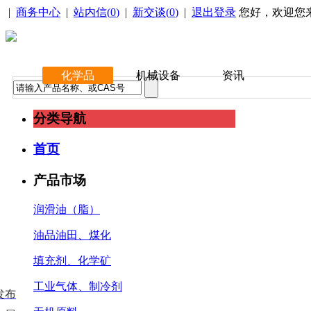
|
商务中心
|
站内信(
0
)
|
新交谈(
0
)
|
退出登录
您好，欢迎您
化学品
机械设备
资讯
分类导航
首页
产品市场
润滑油（脂）
油品油田、煤化
填充剂、化学矿
工业气体、制冷剂
发布