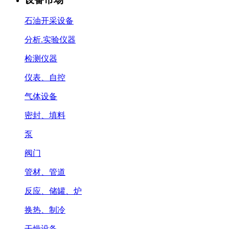
石油开采设备
分析.实验仪器
检测仪器
仪表、自控
气体设备
密封、填料
泵
阀门
管材、管道
反应、储罐、炉
换热、制冷
干燥设备