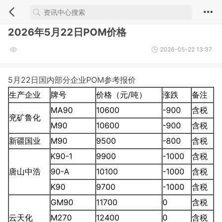
2026年5月22日POM价格
2026-05-22 13:37
5月22日国内部分企业POM参考报价
生产企业
牌号
价格（元/吨）
涨跌
备注
MA90
10600
-900
含税
兖矿鲁化
M90
10600
-900
含税
新疆国业
M90
9500
-800
含税
K90-1
9900
-1000
含税
唐山中浩
90-A
10100
-1000
含税
K90
9700
-1000
含税
GM90
11700
0
含税
云天化
M270
12400
0
含税