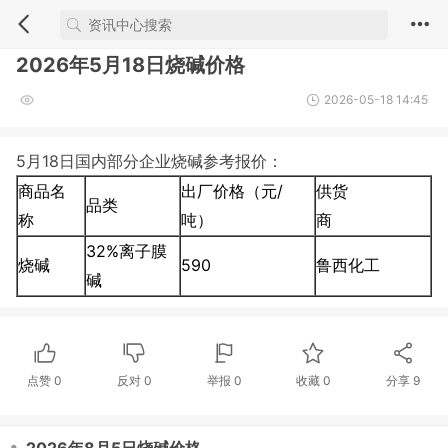
2026年5月18日烧碱价格
2026-05-18 14:45
5月18日国内部分企业烧碱参考报价：
商品名
出厂价格（元/
供货
品类
称
吨）
商
32%离子膜
烧碱
590
鲁西化工
碱
点赞
0
反对
0
举报 0
收藏 0
分享
9
・