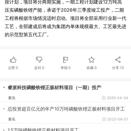
按计划，项目将分两期实施，一期工程计划建设12万吨高
压实磷酸铁锂产能，承诺于2026年三季度竣工投产，二期
工程将根据市场情况适时启动。项目将全部采用行业新一代
工艺，全部建成后将成为集团内单体规模最大、工艺最先进
的示范型第五代工厂。
点赞
0
反对
0
举报 0
收藏 0
分享
13
・
睿派科技磷酸铁锂正极材料项目（一期）投产
要讯
2026-04-24
・
总投资超百亿元的年产10万吨磷酸铁锂正极材料项目开工
要讯
2023-06-01
・
1.5万吨磷酸铁锂正极材料项目开工