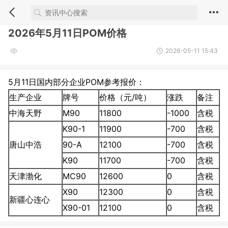
2026年5月11日POM价格
2026-05-11 15:43
5月11日国内部分企业POM参考报价：
生产企业
牌号
价格（元/吨）
涨跌
备注
中海天野
M90
11800
-1000
含税
K90-1
11900
-700
含税
唐山中浩
90-A
12100
-700
含税
K90
11700
-700
含税
天津渤化
MC90
12600
0
含税
X90
12300
0
含税
新疆心连心
X90-01
12100
0
含税