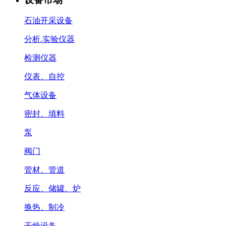
石油开采设备
分析.实验仪器
检测仪器
仪表、自控
气体设备
密封、填料
泵
阀门
管材、管道
反应、储罐、炉
换热、制冷
干燥设备