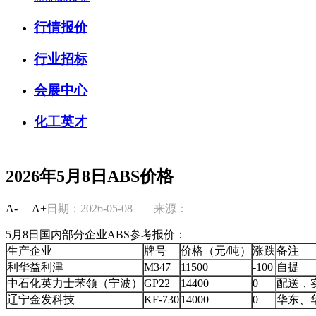
行情报价
行业招标
会展中心
化工英才
2026年5月8日ABS价格
A-
A+
日期：2026-05-08
来源：
5月8日国内部分企业ABS参考报价：
生产企业
牌号
价格（元/吨）
涨跌
备注
利华益利津
M347
11500
-100
自提
中石化英力士苯领（宁波）
GP22
14400
0
配送，
辽宁金发科技
KF-730
14000
0
华东、