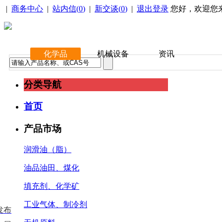
|
商务中心
|
站内信(
0
)
|
新交谈(
0
)
|
退出登录
您好，欢迎您
化学品
机械设备
资讯
分类导航
首页
产品市场
润滑油（脂）
油品油田、煤化
填充剂、化学矿
工业气体、制冷剂
发布