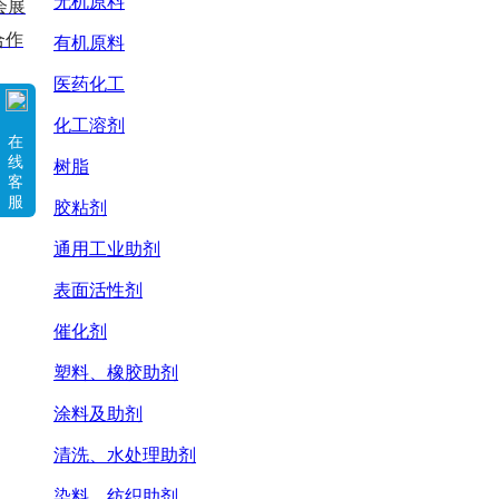
无机原料
会展
合作
有机原料
医药化工
化工溶剂
在
线
树脂
客
服
胶粘剂
通用工业助剂
表面活性剂
催化剂
塑料、橡胶助剂
涂料及助剂
清洗、水处理助剂
染料、纺织助剂