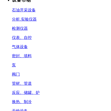
石油开采设备
分析.实验仪器
检测仪器
仪表、自控
气体设备
密封、填料
泵
阀门
管材、管道
反应、储罐、炉
换热、制冷
干燥设备