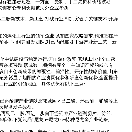
但存在显著短板：一方面，受制于丁二烯原料价格波动，
关键核心专利长期被海外企业垄断。
己二胺新技术、新工艺,打破行业垄断,突破了关键技术,开辟
的煤化工行业的领军企业,紧扣国家战略需求,精准把握产
规模的同时,组建研发团队,对己内酰胺及下游产业新工艺、新
至中试建设与稳定运行,进而深化攻坚,实现工业化全面落
百余项课题,形成数十项拥有完全自主知识产权的核心专
该自主创新成果的颠覆性、前沿性、开拓性战略价值,山东
充分彰显了旭阳的产业协同优势和研发创新优势,全面提升
工行业的引领地位。具体优势有以下三点:
/年己内酰胺产业链以及郓城园区己二酸、环己酮、硝酸等上
大程度发挥效益。
,再到己二胺,可进一步向下游延伸产业链到切片、纺丝、
单体-下游制品”尼龙6+尼龙66+特种尼龙全产业链条。
简化、投资成本低、安全性高,且原料转化率高等明显优