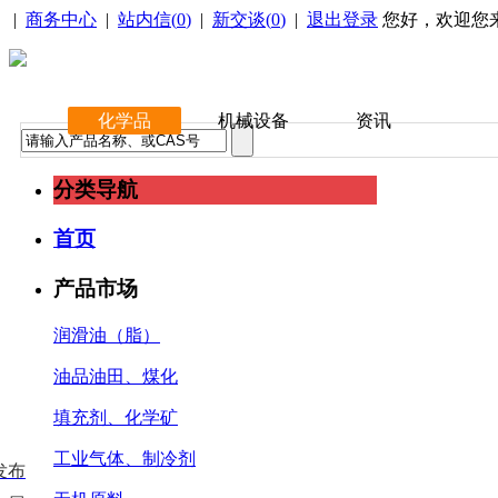
|
商务中心
|
站内信(
0
)
|
新交谈(
0
)
|
退出登录
您好，欢迎您
化学品
机械设备
资讯
分类导航
首页
产品市场
润滑油（脂）
油品油田、煤化
填充剂、化学矿
工业气体、制冷剂
发布