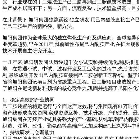
义。行业现在的丁二烯法生产己二腈再到己二胺虽技术成熟，
生产成本居高不下；另一方面，流程复杂，技术壁垒极高，且
在此背景下,旭阳集团独辟蹊径,独立研发,用己内酰胺直接生产
了己二胺生产的新路径、新方法。
旭阳集团作为全球最大的独立焦化生产商及供应商、全球差异化
业变革趋势,早在2011年,就前瞻性布局己内酰胺产业,在扩大
技术开展自主研究开发。
十几年来,旭阳研发团队历经超千次小试实验持续优化,稳步推进
地。在贯通小试、中试、过程开发及工业化的过程中,先后攻关
利,最终成功开发出己内酰胺直接制己二胺创新工艺路线。鉴于
省将旭阳集团该项目列为省级重点工程。己二胺项目建成投产,
了旭阳在尼龙新材料领域的核心竞争力,巩固并提高了旭阳在化
1、稳定高效的产业协同
己二胺装置的稳定运行与全面达产达效,将与集团现有81万吨
游产线形成高效协同,实现资源互补、技术升级、产能提升、最
旭阳集团在芳烃产业链具备强大的产业基础,从纯苯,到己内酰胺
织造、注塑、改性、聚氨酯等高端产业,加速构建“上游原料-中游
2、持续研发与创新能力
用己内酰胺直接生产己二胺工艺,相比传统工艺,具有工艺流程