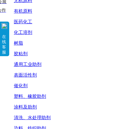
无机原料
会展
合作
有机原料
医药化工
化工溶剂
在
线
树脂
客
服
胶粘剂
通用工业助剂
表面活性剂
催化剂
塑料、橡胶助剂
涂料及助剂
清洗、水处理助剂
染料、纺织助剂