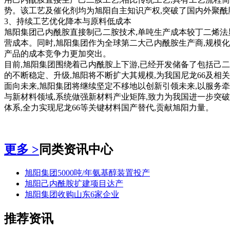
势。该工艺及催化剂均为旭阳自主知识产权,突破了国内外聚酰
3、持续工艺优化降本与原料低成本
旭阳集团己内酰胺直接制己二胺技术,单吨生产成本较丁二烯法
营成本。同时,旭阳集团作为全球第二大己内酰胺生产商,规模
产品的成本竞争力更加突出。
目前,旭阳集团围绕着己内酰胺上下游,已经开发储备了包括己
的不断稳定、升级,旭阳将不断扩大其规模,为我国尼龙66及相
面向未来,旭阳集团将继续坚定不移地以创新引领未来,以服务牵
与新材料领域,系统做强新材料产业矩阵,致力为我国进一步突
体系,全力实现尼龙66等关键材料国产替代,贡献旭阳力量。
更多 >
同类资讯中心
旭阳集团5000吨/年氨基醇装置投产
旭阳己内酰胺扩建项目达产
旭阳集团收购山东6家企业
推荐资讯