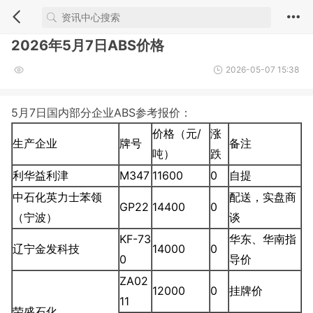
2026年5月7日ABS价格
2026-05-07 15:38
5月7日国内部分企业ABS参考报价：
价格（元/
涨
生产企业
牌号
备注
吨）
跌
利华益利津
M347
11600
0
自提
中石化英力士苯领
配送，实盘商
GP22
14400
0
（宁波）
谈
KF-73
华东、华南指
辽宁金发科技
14000
0
0
导价
ZA02
12000
0
挂牌价
11
荣盛石化