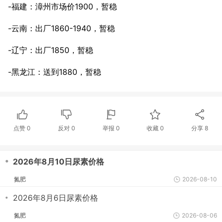
-福建：漳州市场价1900，暂稳
-云南：出厂1860-1940，暂稳
-辽宁：出厂1850，暂稳
-黑龙江：送到1880，暂稳
点赞
0
反对
0
举报 0
收藏 0
分享
8
・
2026年8月10日尿素价格
氮肥
2026-08-10
・
2026年8月6日尿素价格
氮肥
2026-08-06