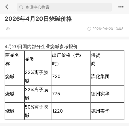
2026年4月20日烧碱价格
2026-04-20 13:08
4月20日国内部分企业烧碱参考报价：
商品名
出厂价格（元/
供货
品类
称
吨）
商
32%离子膜
烧碱
720
滨化集团
碱
32%离子膜
烧碱
775
德州实华
碱
50%离子膜
烧碱
1220
德州实华
碱