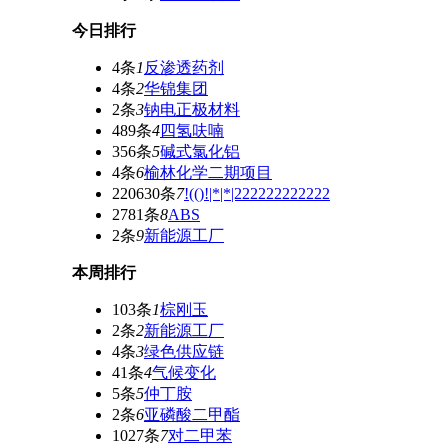
今日排行
4条
1
反渗透药剂
4条
2
华锦集团
2条
3
钠电正极材料
489条
4
四氢呋喃
356条
5
碱式氯化铝
4条
6
榆林化学二期项目
220630条
7
!(()!|*|*|222222222222
2781条
8
ABS
2条
9
新能源工厂
本周排行
103条
1
棕刚玉
2条
2
新能源工厂
4条
3
绿色供应链
41条
4
气候变化
5条
5
仲丁胺
2条
6
亚磷酸二甲酯
1027条
7
对二甲苯