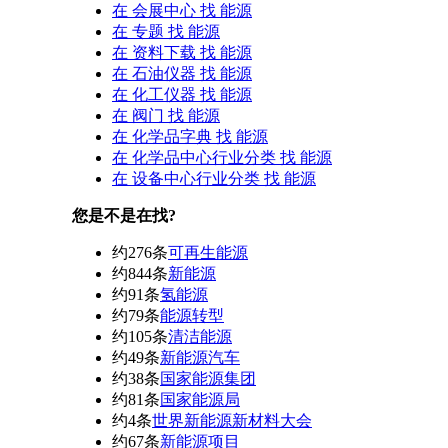
在
会展中心
找 能源
在
专题
找 能源
在
资料下载
找 能源
在
石油仪器
找 能源
在
化工仪器
找 能源
在
阀门
找 能源
在
化学品字典
找 能源
在
化学品中心行业分类
找 能源
在
设备中心行业分类
找 能源
您是不是在找?
约276条
可再生能源
约844条
新能源
约91条
氢能源
约79条
能源转型
约105条
清洁能源
约49条
新能源汽车
约38条
国家能源集团
约81条
国家能源局
约4条
世界新能源新材料大会
约67条
新能源项目