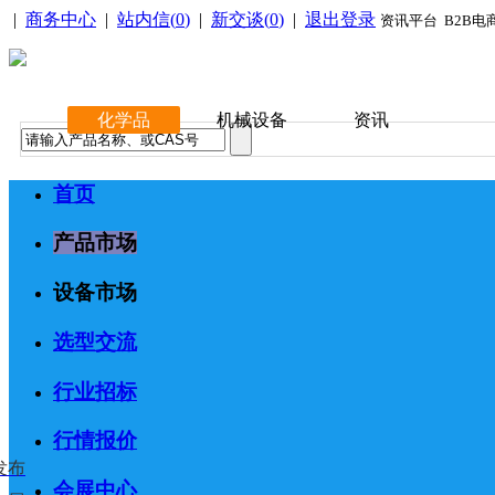
|
商务中心
|
站内信(
0
)
|
新交谈(
0
)
|
退出登录
资讯平台 B2B电
化学品
机械设备
资讯
首页
产品市场
设备市场
选型交流
行业招标
行情报价
发布
会展中心