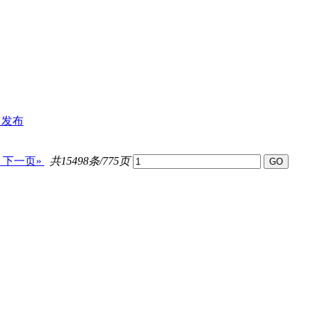
》发布
下一页»
共15498条/775页