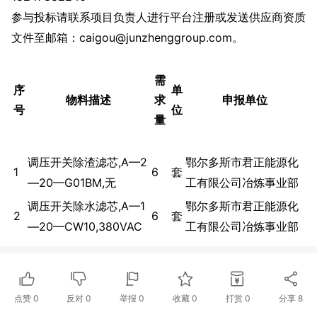
参与投标请联系项目负责人进行平台注册或发送供应商资质
文件至邮箱：caigou@junzhenggroup.com。
需
序
单
物料描述
求
申报单位
号
位
量
调压开关除渣滤芯,A—2
鄂尔多斯市君正能源化
1
6
套
—20—G01BM,无
工有限公司冶炼事业部
调压开关除水滤芯,A—1
鄂尔多斯市君正能源化
2
6
套
—20—CW10,380VAC
工有限公司冶炼事业部
点赞
0
反对
0
举报 0
收藏 0
打赏
0
分享
8