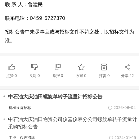
联 系 人：鲁建民
联系电话：0459-5727370
招标公告中未尽事宜或与招标文件不符之处，以招标文件为
准。
点赞
0
反对
0
举报 0
收藏 0
打赏
0
分享
22
・
中石油大庆油田螺旋单转子流量计招标公告
机械设备招标
2026-06-04
・
中石油大庆油田物资公司仪器仪表分公司螺旋单转子流量计
采购招标公告
工控、仪表招标
2024-01-19