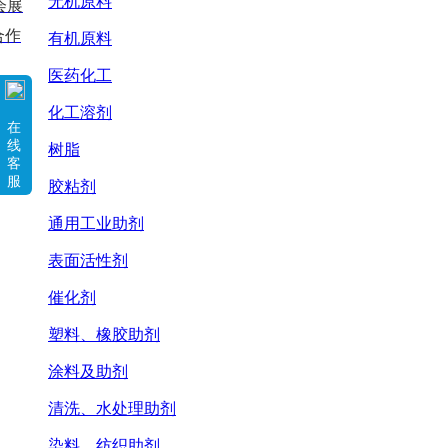
无机原料
会展
合作
有机原料
医药化工
化工溶剂
在
线
树脂
客
服
胶粘剂
通用工业助剂
表面活性剂
催化剂
塑料、橡胶助剂
涂料及助剂
清洗、水处理助剂
染料、纺织助剂