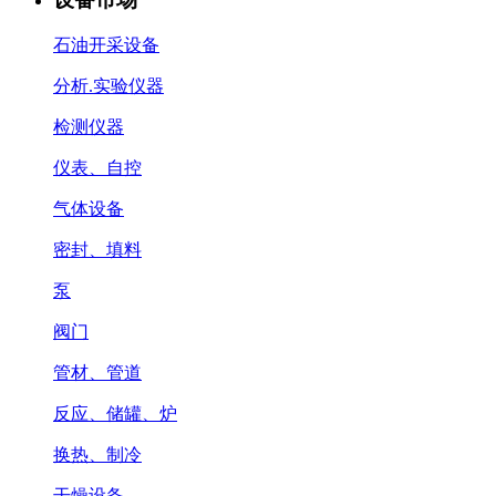
石油开采设备
分析.实验仪器
检测仪器
仪表、自控
气体设备
密封、填料
泵
阀门
管材、管道
反应、储罐、炉
换热、制冷
干燥设备