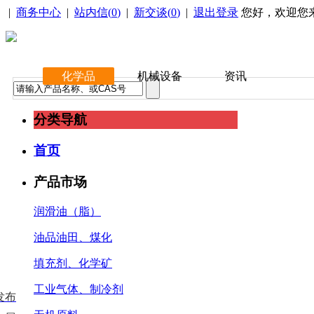
|
商务中心
|
站内信(
0
)
|
新交谈(
0
)
|
退出登录
您好，欢迎您
化学品
机械设备
资讯
分类导航
首页
产品市场
润滑油（脂）
油品油田、煤化
填充剂、化学矿
工业气体、制冷剂
发布