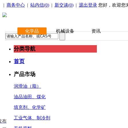
|
商务中心
|
站内信(
0
)
|
新交谈(
0
)
|
退出登录
您好，欢迎您
化学品
机械设备
资讯
分类导航
首页
产品市场
润滑油（脂）
油品油田、煤化
填充剂、化学矿
工业气体、制冷剂
发布