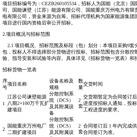
项目招标编号为：CEZB260105534，招标人为国能（北
司、国能谏壁（江苏）能源有限公司、国能重庆万州电力有限
电有限公司，资金来源为自筹。招标代理机构为国家能源集团
项目进行国内资格后审公开招标。
2.项目概况与招标范围
2.1 项目概况、招标范围及标段（包）划分：本项目采购9套
包，投标人不得选择部分货物进行投标。招标范围包含分散控制
验、指导安装和试验等内容。具体详见《招标货物一览表》和
招标货物一览表
序
设备名称及
数
项目名称
交货时间
号
规格
量
分散控制系
江苏公司谏壁能源
交货期暂定为合同签订后
统（DCS）
2
八期2×100万千瓦扩
进度按招标人通知，投标
1
套
及其附属设
建项目
工程进度的要求。
备
分散控制系
国能重庆万州电厂
统（DCS）
2
合同签订后 1 年内完成
2
套
二期扩建项目
及其附属设
合同签订为准。