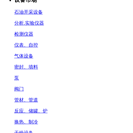
石油开采设备
分析.实验仪器
检测仪器
仪表、自控
气体设备
密封、填料
泵
阀门
管材、管道
反应、储罐、炉
换热、制冷
干燥设备