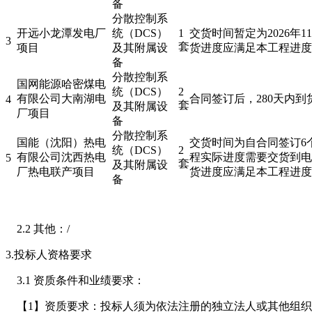
备
分散控制系
开远小龙潭发电厂
统（DCS）
1
交货时间暂定为2026年1
3
套
项目
及其附属设
货进度应满足本工程进度
备
分散控制系
国网能源哈密煤电
统（DCS）
2
有限公司大南湖电
合同签订后，280天内到
4
套
及其附属设
厂项目
备
分散控制系
国能（沈阳）热电
交货时间为自合同签订6
统（DCS）
2
有限公司沈西热电
程实际进度需要交货到电
5
套
及其附属设
厂热电联产项目
货进度应满足本工程进度
备
2.2 其他：/
3.投标人资格要求
3.1 资质条件和业绩要求：
【1】资质要求：投标人须为依法注册的独立法人或其他组织