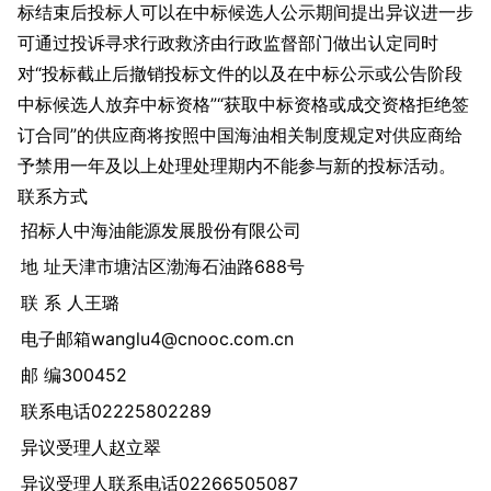
标结束后投标人可以在中标候选人公示期间提出异议进一步
可通过投诉寻求行政救济由行政监督部门做出认定同时
对“投标截止后撤销投标文件的以及在中标公示或公告阶段
中标候选人放弃中标资格”“获取中标资格或成交资格拒绝签
订合同”的供应商将按照中国海油相关制度规定对供应商给
予禁用一年及以上处理处理期内不能参与新的投标活动。
联系方式
招标人中海油能源发展股份有限公司
地 址天津市塘沽区渤海石油路688号
联 系 人王璐
电子邮箱wanglu4@cnooc.com.cn
邮 编300452
联系电话02225802289
异议受理人赵立翠
异议受理人联系电话02266505087