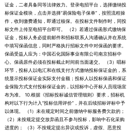
证金，二者具备同等法律效力。登录电招平台，选择缴纳投
标保证金模块，点击并选择“易保险电子保单”，按照流程操
作，收到缴费通知，即通过核保。在投标文件制作时，同投
标文件上传至电招平台即可。 （2）若通过保函形式缴纳保
证金，投标人务必提前邮件和招标联系人沟通确认并在系统
中填写保函信息，同时严格执行招标文件中对保函的要求。
保函受益人应为：中国石化国际事业有限公司南京招标中
心。保函原件必须在投标截止时间前当面递交。 （3）唱标
环节，投标人以电汇和在线支付方式缴纳投标保证金的，系
统显示投标保证金实际支付金额；投标人以投标保函和保证
金保险方式支付投标保证金的，以招标中心开标人员现场宣
布为准。 10.根据《招标投标诚信管理细则》要求，招标机
构对以下行为计入“投标信用评价”，并在后续招标评标中予
以体现。 （1）未在规定时间之前缴纳中标服务费欠款的；
（2）未按规定提交放弃函且不参与投标，影响中石化采购
进度的； （3）不按规定提出异议或投诉，虚假、恶意投