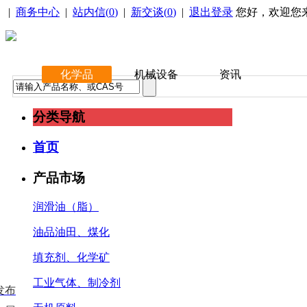
|
商务中心
|
站内信(
0
)
|
新交谈(
0
)
|
退出登录
您好，欢迎您
化学品
机械设备
资讯
分类导航
首页
产品市场
润滑油（脂）
油品油田、煤化
填充剂、化学矿
工业气体、制冷剂
发布