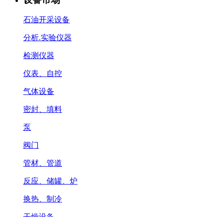
石油开采设备
分析.实验仪器
检测仪器
仪表、自控
气体设备
密封、填料
泵
阀门
管材、管道
反应、储罐、炉
换热、制冷
干燥设备