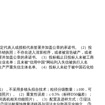
定代表人或授权代表签署并加盖公章的承诺书。（2）投
吊销执照；不存在进入清算程序，或者被宣告破产，或者
署并加盖公章的承诺书。（3）投标截止日投标人未被工商
业名单；且未被“信用中国”网站列入失信被执行人名
生产严重失信主体名单。（4）投标人未处于被中国石化给
、湿法），不采用多镜头拟合技术；粒径分级数量：≥100，可
）。（2）重复性误差：≤ 0.5%（标样D50偏差）；
描件和真机相关功能照片）。（3）配置及进样方式：①湿法
W。 ②湿法耐腐蚀微量进样器与湿法水分散器完全独立。 ③