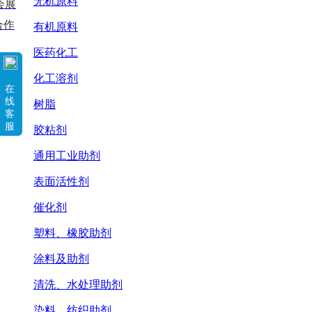
无机原料
会展
合作
有机原料
医药化工
化工溶剂
在
线
树脂
客
服
胶粘剂
通用工业助剂
表面活性剂
催化剂
塑料、橡胶助剂
涂料及助剂
清洗、水处理助剂
染料、纺织助剂