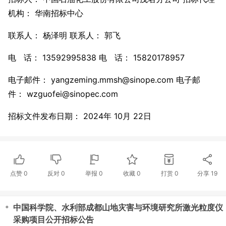
机构： 华南招标中心
联系人： 杨泽明 联系人： 郭飞
电 话： 13592995838 电 话： 15820178957
电子邮件： yangzeming.mmsh@sinope.com 电子邮
件： wzguofei@sinopec.com
招标文件发布日期： 2024年 10月 22日
点赞
0
反对
0
举报 0
收藏 0
打赏
0
分享
19
・
中国科学院、水利部成都山地灾害与环境研究所激光粒度仪
采购项目公开招标公告