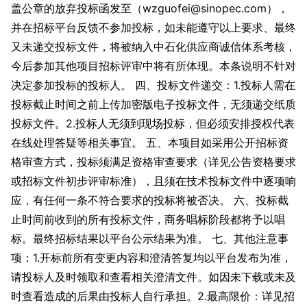
盖公章的放弃投标函发至（wzguofei@sinopec.com），
并在招标平台反馈不参加投标，如未能遵守以上要求、最终
又未递交投标文件，将被纳入中石化供应商诚信体系考核，
今后参加其他项目招标评审中将有所体现。本条说明不针对
决定参加投标的投标人。 四、投标文件递交：1.投标人需在
投标截止时间之前上传加密版电子投标文件，无须递交纸质
投标文件。2.投标人无须到现场投标，但必须安排授权代表
在线处理答疑等相关事宜。 五、本项目如采用公开招标资
格审查方式，投标须满足资格审查要求（详见公告资格要求
或招标文件初步评审标准），且须在技术投标文件中逐项响
应，有任何一条不符合要求的投标将被否决。 六、投标截
止时间前收到的所有投标文件，商务唱标阶段都将予以唱
标。最终招标结果以平台公示结果为准。 七、其他注意事
项：1.开标前所有变更内容和澄清答复均以平台发布为准，
请投标人及时领取和查看相关澄清文件。如因未下载或未及
时查看造成的后果由投标人自行承担。2.最高限价：详见招