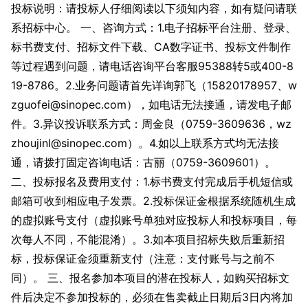
投标说明：请投标人仔细阅读以下须知内容，如有疑问请联
系招标中心。 一、咨询方式：1.电子招标平台注册、登录、
标书费支付、招标文件下载、CA数字证书、投标文件制作
等过程遇到问题，请电话咨询平台客服95388转5或400-8
19-8786。2.业务问题请首先详询郭飞（15820178957、w
zguofei@sinopec.com），如电话无法接通，请发电子邮
件。3.异议投诉联系方式：周金良（0759-3609636，wz
zhoujinl@sinopec.com）。4.如以上联系方式均无法接
通，请拨打固定咨询电话：古丽（0759-3609601）。
二、投标报名及费用支付：1.标书费支付完成后手机短信或
邮箱可收到相应电子发票。2.投标保证金根据系统随机生成
的虚拟账号支付（虚拟账号单独对应投标人和投标项目，每
次每人不同，不能混淆）。3.如本项目招标失败后重新招
标，投标保证金须重新支付（注意：支付账号与之前不
同）。 三、报名参加本项目的潜在投标人，如购买招标文
件后决定不参加投标的，必须在售卖截止日期后3日内将加