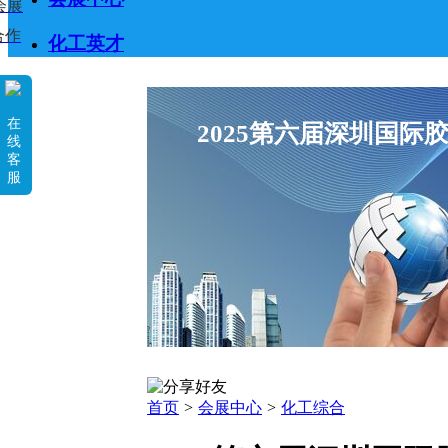
会展
合作
化工英才
在
2025第六届深圳国际
线
客
服
首页
>
会展中心
>
化工综合