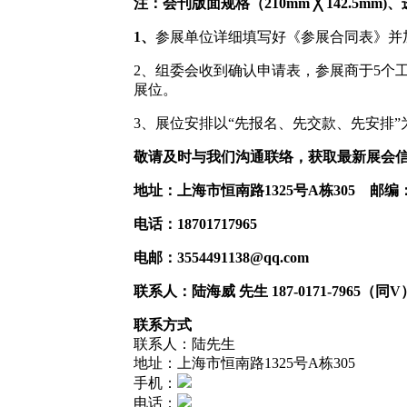
注：会刊版面规格（
210mm ╳ 142.
1
、
参展单位详细填写好《参展合同表》并
2、组委会收到确认申请表，参展商于5个
展位。
3、展位安排以“先报名、先交款、先安排
敬请及时与我们沟通联络，获取最新展会
地址
：上海市恒南路
1325号A栋305
邮编
电话：
18701717965
电邮：
3554491138@qq.com
联系人：陆海威 先生
187-0171-7965（同V
联系方式
联系人：陆先生
地址：上海市恒南路1325号A栋305
手机：
电话：