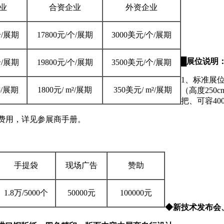
业
合资企业
外资企业
个/展期
17800元
/个/展期
3000美元
/个/展期
█
展位说明
个/展期
19800元
/个/展期
3500美元
/个/展期
1、
标准展
²/展期
1800元
/
m²/展期
350美元
/
m²/展期
（高度
250
把、可容40
费用，详见参展商手册。
手提袋
现场广告
赞助
1.8万
/5000个
50000元
100000元
◆
新技术发布会