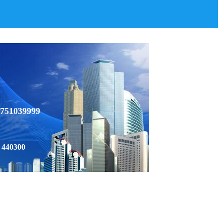
751039999
40300