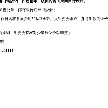
5mm)、进口铜版纸、四色精印、版面内容由展商自行设计。
加盖公章，邮寄或传真至组委会；
工作日内将参展费用50%或全款汇入组委会帐户，并将汇款凭证
”为原则，组委会有权对少量展位予以调整；
信息
：
201114
）