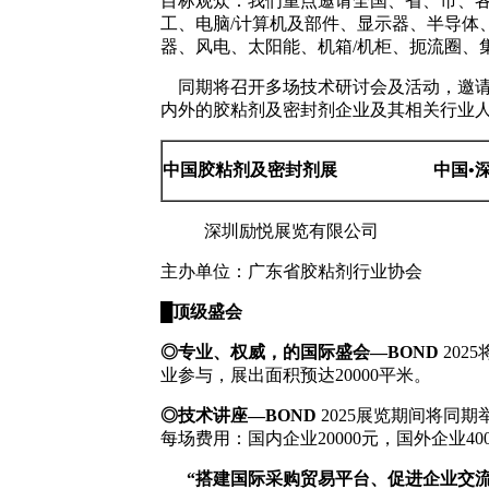
目标观众：我们重点邀请全国、省、市、
工、电脑/计算机及部件、显示器、半导体
器、风电、太阳能、机箱/机柜、扼流圈、
同期将召开多场技术研讨会及活动，邀
内外的胶粘剂及密封剂企业及其相关行业
中国胶粘剂及密封剂展
中国
•
深圳励悦展览有限公司
主办单位：广东省胶粘剂行业协会
█顶级盛会
◎
专业、权威，的国际盛会
—
BOND
202
业参与，展出面积预达20000平米。
◎
技术讲座
—
BOND
2025展览期间将同
每场费用：国内企业
20000元，国外企业
“搭建国际采购贸易平台、促进企业交