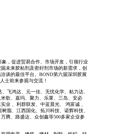
牌形象，促进贸易合作、市场开发，引领行业
挖掘未来胶粘剂及密封剂市场的新需求，创
洽谈的最佳平台。BOND第六届深圳胶展
业人士前来参观与交流！
达、飞鸿达、元一佳、无忧化学、粘力达、
玖米歌、嘉玛、聚力、乐莱、三岛、安必
业 、利群联发、中蓝晨光、 鸿富诚 、
谊树脂、江西国化、拓川科技、诺辉科技、
、万腾、路盛达、众创鑫等
500多家企业参