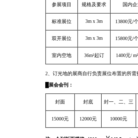
参展项目
规格及要求
国内企
3m x 3m
标准展位
13800元
/
3m x 3m
双开展位
15800元
/
室内空地
36m²起订
1400元
/
m
2、
订光地的展商自行负责展位布置的所需
█
展会会刊：
封面
封底
封一、二、三
15000元
12000元
10000元