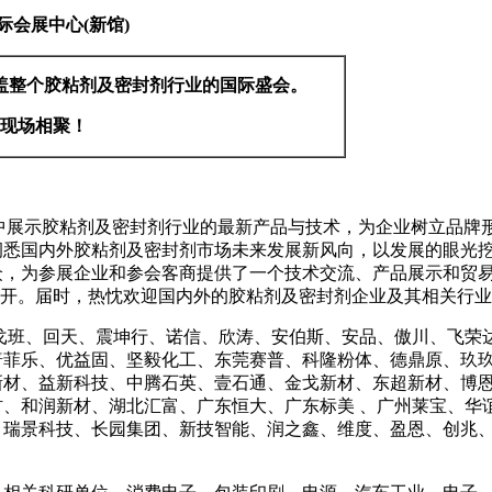
际会展中心
(
新馆
)
盖整个胶粘剂及密封剂行业的国际盛会。
现场相聚！
会将集中展示胶粘剂及密封剂行业的最新产品与技术，为企业树立品
洞悉国内外胶粘剂及密封剂市场未来发展新风向，以发展的眼光
，为参展企业和参会客商提供了一个技术交流、产品展示和贸易
展中心召开。届时，热忱欢迎国内外的胶粘剂及密封剂企业及其相关行
戈班、回天、震坤行、诺信、欣涛、安伯斯、安品、傲川、飞荣
普菲乐、优益固、坚毅化工、东莞赛普、科隆粉体、德鼎原、玖
材、益新科技、中腾石英、壹石通、金戈新材、东超新材、博恩实
、和润新材、湖北汇富、广东恒大、广东标美 、广州莱宝、华
、瑞景科技、长园集团、新技智能、润之鑫、维度、盈恩、创兆