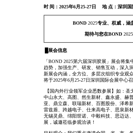
时
间：
2025
年
6月25-27日
地
点：深圳国
BOND
2025
专业、权威，涵
期待与您在
BOND
2025
█
展会信息
「
BOND 2025第六届深圳胶展」展
趋势，加强生产、研发、销售互动，深入
新展会内涵，全方位、多层次组织专业观众
将于2025年6月25-27日深圳国际会
【国内外行业领军企业悉数参展】如：圣
中山永大、高图、然生新材、鑫永盛、赫
亚、鼎立森、联瑞新材、百图股份、泽希新
雷兹盾、跨越电子、仕来高电子、思泉新材
无锡灵鼎、绵阳世诺、中毅科技、思迈达
展，诚邀莅临参观洽谈！