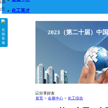
会展
合作
化工英才
在
2023（第二十届）中
线
客
服
首页
>
会展中心
>
化工综合