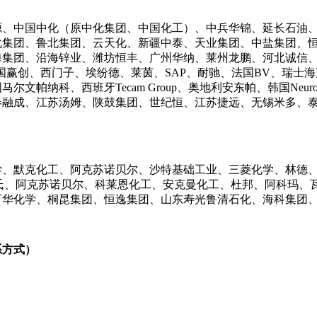
、中国中化（原中化集团、中国化工）、中兵华锦、延长石油、
化集团、鲁北集团、云天化、新疆中泰、天业集团、中盐集团、
海集团、沿海锌业、潍坊恒丰、广州华纳、莱州龙鹏、河北诚信
国赢创、西门子、埃纷德、莱茵、SAP、耐驰、法国BV、瑞士海
帕纳科、西班牙Tecam Group、奥地利安东帕、韩国Neurol
春融成、江苏汤姆、陕鼓集团、世纪恒、江苏捷远、无锡米多、
、默克化工、阿克苏诺贝尔、沙特基础工业、三菱化学、林德、
氏、阿克苏诺贝尔、科莱恩化工、安克曼化工、杜邦、阿科玛、
万华化学、桐昆集团、恒逸集团、山东寿光鲁清石化、海科集团
系方式
）