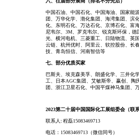
六、往届部分展商（排名不分先后）
中国石油、中国石化、中国海油、国家能源
团、万华化学、渤化集团、海湾集团、滨
化、东明石化、万达石化、京博石化、富
尼韦尔、3M、罗克韦尔、锐克斯环保，德
光、横河电机、三菱重工、日陆物流、英国马尔文
云链、杭州优时、阿里云、软控股份、长
技、青岛恒信、河南智信等
七、部分优质买家
巴斯夫、埃克森美孚、朗盛化学、三井化学
工、日本AGC集团、艾敏斯帝、赢创、陶
团、浙江卫星石化、中国平煤神马集团、
2023
第二十届
中国国际化工展组委会
（
联
联系人: 程磊15083469713
电话：15083469713（微信同号）