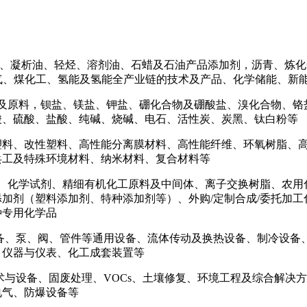
、凝析油、轻烃、溶剂油、石蜡及石油产品添加剂，沥青、炼化
炉气、煤化工、氢能及氢能全产业链的技术及产品、化学储能、新
及原料，钡盐、镁盐、钾盐、硼化合物及硼酸盐、溴化合物、铬
酸、硫酸、盐酸、纯碱、烧碱、电石、活性炭、炭黑、钛白粉等
塑料、改性塑料、高性能分离膜材料、高性能纤维、环氧树脂、
兵工及特殊环境材料、纳米材料、复合材料等
、化学试剂、精细有机化工原料及中间体、离子交换树脂、农用
加剂（塑料添加剂、特种添加剂等）、外购/定制合成/委托加
种专用化学品
备、泵、阀、管件等通用设备、流体传动及换热设备、制冷设备、
、仪器与仪表、化工成套装置等
术与设备、固废处理、VOCs、土壤修复、环境工程及综合解决
电气、防爆设备等