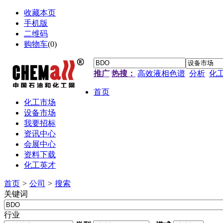
收藏本页
手机版
二维码
购物车
(
0
)
推广
热搜：
高效液相色谱
分析
化
首页
化工市场
设备市场
我要招标
资讯中心
会展中心
资料下载
化工英才
首页
>
公司
>
搜索
关键词
行业