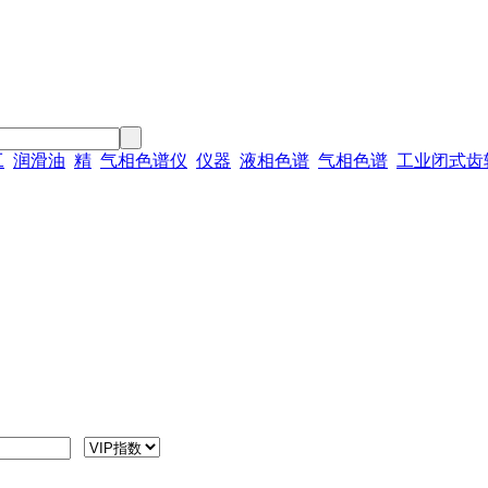
工
润滑油
精
气相色谱仪
仪器
液相色谱
气相色谱
工业闭式齿