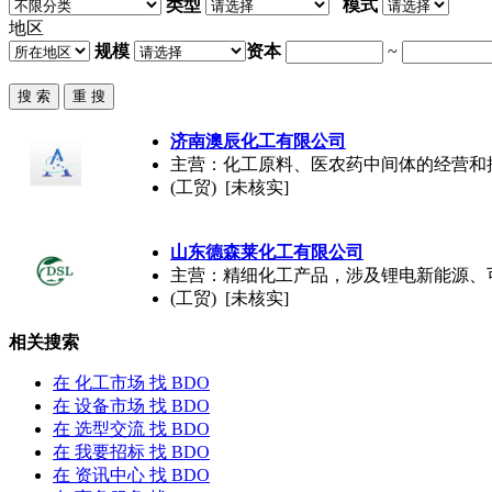
类型
模式
地区
规模
资本
~
济南澳辰化工有限公司
主营：化工原料、医农药中间体的经营和
(工贸) [未核实]
山东德森莱化工有限公司
主营：精细化工产品，涉及锂电新能源、
(工贸) [未核实]
相关搜索
在
化工市场
找 BDO
在
设备市场
找 BDO
在
选型交流
找 BDO
在
我要招标
找 BDO
在
资讯中心
找 BDO