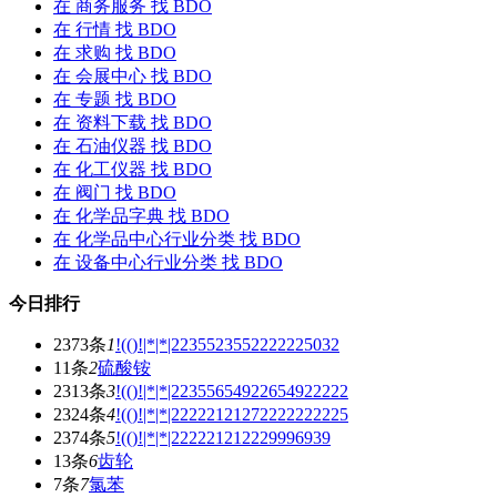
在
商务服务
找 BDO
在
行情
找 BDO
在
求购
找 BDO
在
会展中心
找 BDO
在
专题
找 BDO
在
资料下载
找 BDO
在
石油仪器
找 BDO
在
化工仪器
找 BDO
在
阀门
找 BDO
在
化学品字典
找 BDO
在
化学品中心行业分类
找 BDO
在
设备中心行业分类
找 BDO
今日排行
2373条
1
!(()!|*|*|2235523552222225032
11条
2
硫酸铵
2313条
3
!(()!|*|*|22355654922654922222
2324条
4
!(()!|*|*|22222121272222222225
2374条
5
!(()!|*|*|222221212229996939
13条
6
齿轮
7条
7
氯苯