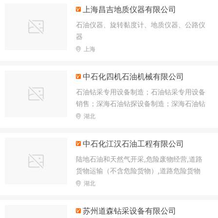
上海昌吉地质仪器有限公司
石油仪器、旋转黏度计、地质仪器、公路仪
器
上海
中石化四机石油机械有限公司
石油钻采专用设备制造；石油钻采专用设备
销售；深海石油钻探设备制造；深海石油钻
探设备销售；水下系统和作业装备制造；水
湖北
下系统和作业装备销售；海洋工程装备制造
中石化江汉石油工程有限公司
陆地石油和天然气开采,危险废物经营,道路
货物运输（不含危险货物）,道路危险货物
运输,公共铁路运输,水路普通货物运输,发电
湖北
业务、输电业务、供（配）电业务,输电、
供电、受电电力设施的安装、维修和试验,
苏州道森钻采设备有限公司
电气安装服务,检验检测服务,特种设备检验