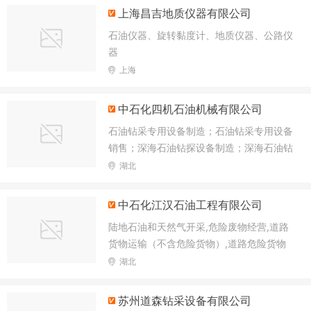
上海昌吉地质仪器有限公司
石油仪器、旋转黏度计、地质仪器、公路仪
器
上海
中石化四机石油机械有限公司
石油钻采专用设备制造；石油钻采专用设备
销售；深海石油钻探设备制造；深海石油钻
探设备销售；水下系统和作业装备制造；水
湖北
下系统和作业装备销售；海洋工程装备制造
中石化江汉石油工程有限公司
陆地石油和天然气开采,危险废物经营,道路
货物运输（不含危险货物）,道路危险货物
运输,公共铁路运输,水路普通货物运输,发电
湖北
业务、输电业务、供（配）电业务,输电、
供电、受电电力设施的安装、维修和试验,
苏州道森钻采设备有限公司
电气安装服务,检验检测服务,特种设备检验