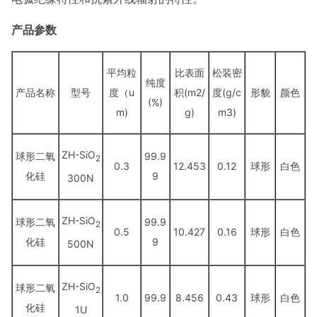
产品参数
平均粒
比表面
松装密
纯度
产品名称
型号
度（u
积(m2/
度(g/c
形貌
颜色
(%)
m)
g)
m3)
ZH-SiO
球形二氧
99.9
2
0.3
12.453
0.12
球形
白色
化硅
9
300N
ZH-SiO
球形二氧
99.9
2
0.5
10.427
0.16
球形
白色
化硅
9
500N
ZH-SiO
球形二氧
2
1.0
99.9
8.456
0.43
球形
白色
化硅
1U