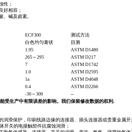
蚀性；
良好相容；
酸、碱及卤素。
ECF300
测试方法
白色均匀膏状
目测
1.95
ASTM D1480
265～295
ASTM D217
7
ASTM D1742
1.0
ASTM D2595
1a
ASTM D4048
0.4
ASTM D2266
-30～300
--
能受生产中有限误差的影响。我们保留修改数据的权利.
的润滑保护，印刷线路边缘的连接器、插头连接器或贵重金属开
气体开关的电接触部件抗腐蚀润滑；