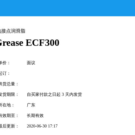
电接点润滑脂
ase ECF300
单价：
面议
起订：
供货总量：
发货期限：
自买家付款之日起
3
天内发货
所在地：
广东
有效期至：
长期有效
最后更新：
2020-06-30 17:17