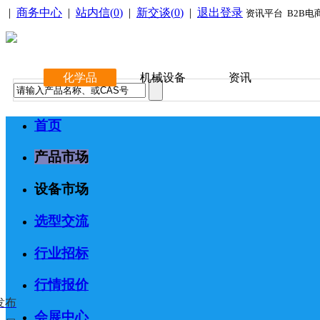
|
商务中心
|
站内信(
0
)
|
新交谈(
0
)
|
退出登录
资讯平台 B2B电
化学品
机械设备
资讯
首页
产品市场
设备市场
选型交流
行业招标
行情报价
发布
会展中心