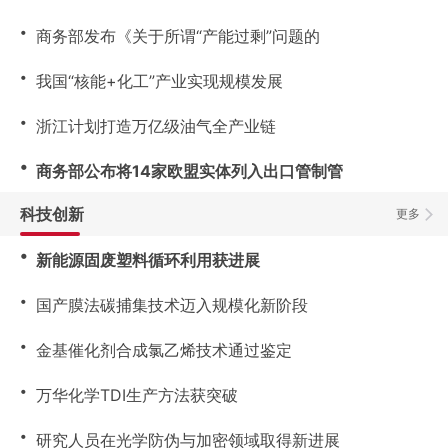
・
商务部发布《关于所谓“产能过剩”问题的
・
我国“核能+化工”产业实现规模发展
・
浙江计划打造万亿级油气全产业链
・
商务部公布将14家欧盟实体列入出口管制管
科技创新
更多
・
新能源固废塑料循环利用获进展
・
国产膜法碳捕集技术迈入规模化新阶段
・
金基催化剂合成氯乙烯技术通过鉴定
・
万华化学TDI生产方法获突破
・
研究人员在光学防伪与加密领域取得新进展