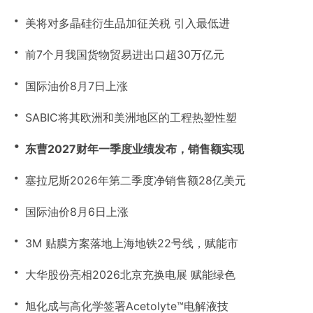
・
美将对多晶硅衍生品加征关税 引入最低进
・
前7个月我国货物贸易进出口超30万亿元
・
国际油价8月7日上涨
・
SABIC将其欧洲和美洲地区的工程热塑性塑
・
东曹2027财年一季度业绩发布，销售额实现
・
塞拉尼斯2026年第二季度净销售额28亿美元
・
国际油价8月6日上涨
・
3M 贴膜方案落地上海地铁22号线，赋能市
・
大华股份亮相2026北京充换电展 赋能绿色
・
旭化成与高化学签署Acetolyte™电解液技