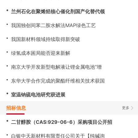
・
兰州石化在聚烯烃核心催化剂国产化替代领
・
我国独创间苯二胺水解法MAP绿色工艺
・
我国新材料领域持续取得新突破
・
绿氢成本困局能否迎来新解
・
南京大学开发新型电解液让锂金属电池“增
・
东华大学合作完成的聚酯纤维相关技术获国
・
室温钠硫电池研究获进展
招标信息
更多
・
二甘醇胺（CAS:929-06-6）采购项目公开招
・
白银中天新材料有限责任公司关于【纯碱询