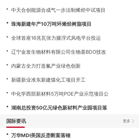
・
中天合创能源合成气一步法制烯烃中试项目
・
珠海新建年产10万吨环烯烃树脂项目
・
全球首座16兆瓦张力腿浮式风电平台投运
・
辽宁金发生物材料有限公司生物基BDO技改
・
内蒙古全力打造氟产业绿色创新
・
新疆新业准东新建煤化工项目开工
・
中化学西部新材料5万吨POE产业示范项目公
・
湖南总投资50亿元绿色新材料产业园项目落
国际要讯
更多
・
万华MDI美国反垄断案落锤