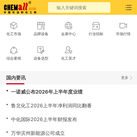
化工市场
品牌设备
会展中心
行业招标
市场行情
综合要闻
设备选型
化工英才
国内要讯
更多
・
一诺威公布2026年上半年度业绩
・
鲁北化工2026上半年净利润同比翻番
・
中化国际2026上半年财报发布
・
万华滨州新能源公司成立