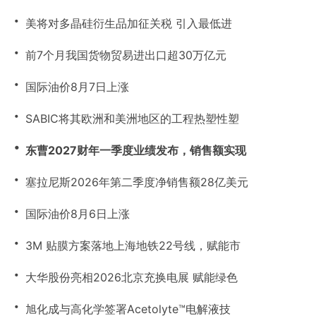
・
美将对多晶硅衍生品加征关税 引入最低进
・
前7个月我国货物贸易进出口超30万亿元
・
国际油价8月7日上涨
・
SABIC将其欧洲和美洲地区的工程热塑性塑
・
东曹2027财年一季度业绩发布，销售额实现
・
塞拉尼斯2026年第二季度净销售额28亿美元
・
国际油价8月6日上涨
・
3M 贴膜方案落地上海地铁22号线，赋能市
・
大华股份亮相2026北京充换电展 赋能绿色
・
旭化成与高化学签署Acetolyte™电解液技