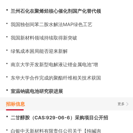
・
兰州石化在聚烯烃核心催化剂国产化替代领
・
我国独创间苯二胺水解法MAP绿色工艺
・
我国新材料领域持续取得新突破
・
绿氢成本困局能否迎来新解
・
南京大学开发新型电解液让锂金属电池“增
・
东华大学合作完成的聚酯纤维相关技术获国
・
室温钠硫电池研究获进展
招标信息
更多
・
二甘醇胺（CAS:929-06-6）采购项目公开招
・
白银中天新材料有限责任公司关于【纯碱询