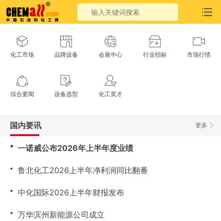
化工市场
品牌设备
会展中心
行业招标
市场行情
综合要闻
设备选型
化工英才
国内要讯
更多
・
一诺威公布2026年上半年度业绩
・
鲁北化工2026上半年净利润同比翻番
・
中化国际2026上半年财报发布
・
万华滨州新能源公司成立