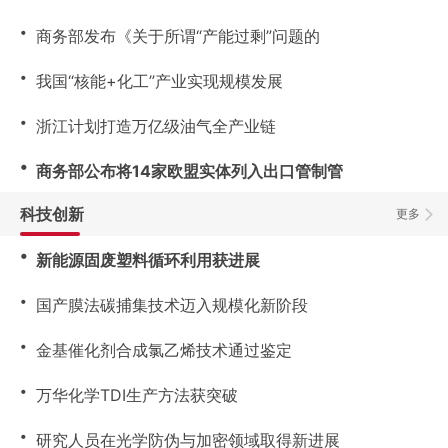
・
商务部发布《关于所谓“产能过剩”问题的
・
我国“核能+化工”产业实现规模发展
・
浙江计划打造万亿级油气全产业链
・
商务部公布将14家欧盟实体列入出口管制管
科技创新
更多
・
新能源固废塑料循环利用获进展
・
国产膜法碳捕集技术迈入规模化新阶段
・
金基催化剂合成氯乙烯技术通过鉴定
・
万华化学TDI生产方法获突破
・
研究人员在光学防伪与加密领域取得新进展