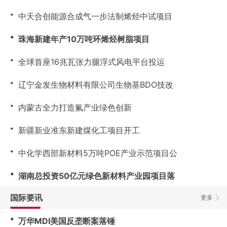
・
中天合创能源合成气一步法制烯烃中试项目
・
珠海新建年产10万吨环烯烃树脂项目
・
全球首座16兆瓦张力腿浮式风电平台投运
・
辽宁金发生物材料有限公司生物基BDO技改
・
内蒙古全力打造氟产业绿色创新
・
新疆新业准东新建煤化工项目开工
・
中化学西部新材料5万吨POE产业示范项目公
・
湖南总投资50亿元绿色新材料产业园项目落
国际要讯
更多
・
万华MDI美国反垄断案落锤