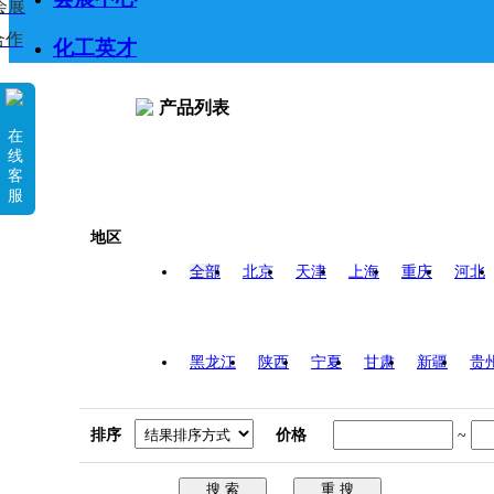
会展
合作
化工英才
产品列表
在
线
客
服
地区
全部
北京
天津
上海
重庆
河北
黑龙江
陕西
宁夏
甘肃
新疆
贵
排序
价格
~