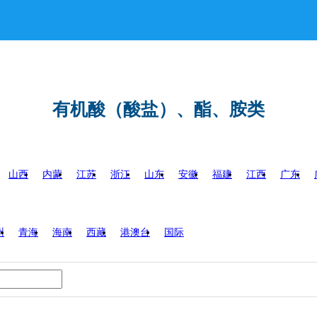
有机酸（酸盐）、酯、胺类
山西
内蒙
江苏
浙江
山东
安徽
福建
江西
广东
州
青海
海南
西藏
港澳台
国际