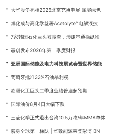
・
大华股份亮相2026北京充换电展 赋能绿色
・
旭化成与高化学签署Acetolyte™电解液技
・
7家韩国石化巨头被搜查，涉嫌串通操纵涨
・
赢创发布2026年第二季度财报
・
亚洲国际储能及电力科技展览会暨世界储能
・
葡萄牙批准33%石油暴利税
・
欧洲化工巨头二季度业绩普遍超预期
・
国际油价8月4日大幅下跌
・
三菱化学正式退出台湾10.5万吨/年MMA单体
・
跻身全球第一梯队 | 华致能源荣登彭博 BN