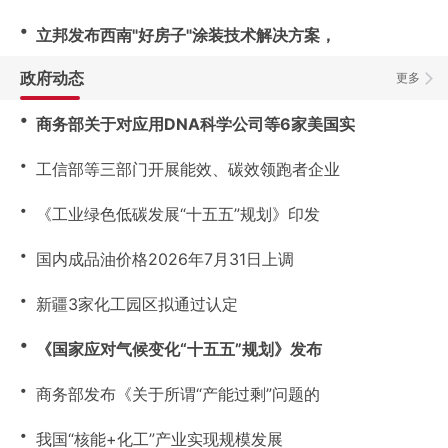
・
立邦发布西南"好房子"涂装技术解决方案，
政府动态
更多
・
商务部关于对应用DNA科学公司等6家美国实
・
工信部等三部门开展能效、碳效领跑者企业
・
《工业绿色低碳发展“十五五”规划》印发
・
国内成品油价格2026年7月31日上调
・
新疆3家化工园区拟通过认定
・
《国家应对气候变化“十五五”规划》发布
・
商务部发布《关于所谓“产能过剩”问题的
・
我国“核能+化工”产业实现规模发展