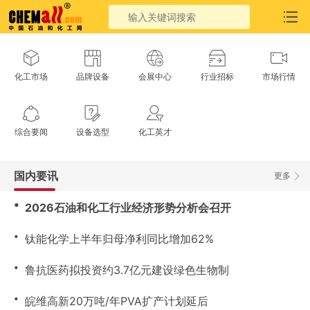
化工市场
品牌设备
会展中心
行业招标
市场行情
综合要闻
设备选型
化工英才
国内要讯
更多
・
2026石油和化工行业经济形势分析会召开
・
钛能化学上半年归母净利同比增加62%
・
鲁抗医药拟投资约3.7亿元建设绿色生物制
・
皖维高新20万吨/年PVA扩产计划延后