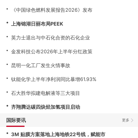
・
《中国绿色燃料发展报告2026》发布
・
上海锦湖日丽布局PEEK
・
英力士退出与中石化合资的石化企业
・
金发科技公布2026年上半年分红政策
・
昆明一化工厂发生火情事故
・
钛能化学上半年净利润同比暴增61.93%
・
石大胜华拟建电解液等三大项目
・
齐翔腾达碳四炔烃加氢项目启动
国际要讯
更多
・
3M 贴膜方案落地上海地铁22号线，赋能市