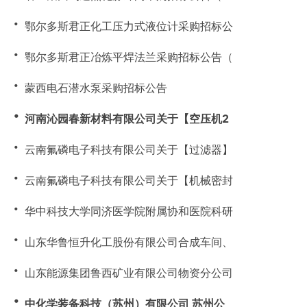
・
鄂尔多斯君正化工压力式液位计采购招标公
・
鄂尔多斯君正冶炼平焊法兰采购招标公告（
・
蒙西电石潜水泵采购招标公告
・
河南沁园春新材料有限公司关于【空压机2
・
云南氟磷电子科技有限公司关于【过滤器】
・
云南氟磷电子科技有限公司关于【机械密封
・
华中科技大学同济医学院附属协和医院科研
・
山东华鲁恒升化工股份有限公司合成车间、
・
山东能源集团鲁西矿业有限公司物资分公司
・
中化学装备科技（苏州）有限公司 苏州公