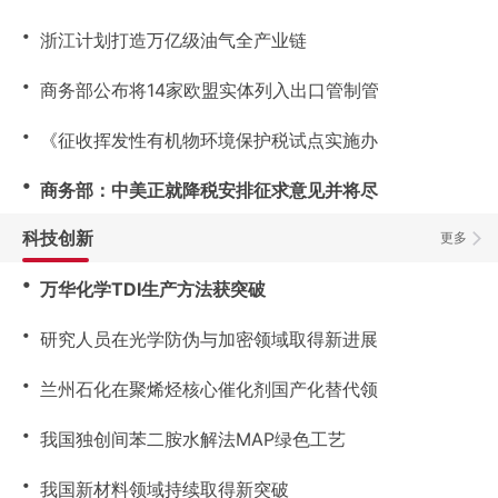
・
浙江计划打造万亿级油气全产业链
・
商务部公布将14家欧盟实体列入出口管制管
・
《征收挥发性有机物环境保护税试点实施办
・
商务部：中美正就降税安排征求意见并将尽
科技创新
更多
・
万华化学TDI生产方法获突破
・
研究人员在光学防伪与加密领域取得新进展
・
兰州石化在聚烯烃核心催化剂国产化替代领
・
我国独创间苯二胺水解法MAP绿色工艺
・
我国新材料领域持续取得新突破