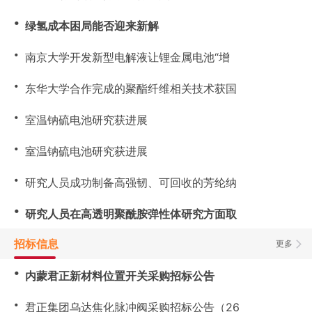
・
绿氢成本困局能否迎来新解
・
南京大学开发新型电解液让锂金属电池“增
・
东华大学合作完成的聚酯纤维相关技术获国
・
室温钠硫电池研究获进展
・
室温钠硫电池研究获进展
・
研究人员成功制备高强韧、可回收的芳纶纳
・
研究人员在高透明聚酰胺弹性体研究方面取
招标信息
更多
・
内蒙君正新材料位置开关采购招标公告
・
君正集团乌达焦化脉冲阀采购招标公告（26