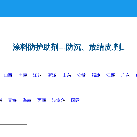
涂料防护助剂---防沉、放结皮.剂..
山西
内蒙
江苏
浙江
山东
安徽
福建
江西
广东
州
青海
海南
西藏
港澳台
国际