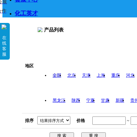
会展
合作
化工英才
产品列表
在
线
客
服
地区
全部
北京
天津
上海
重庆
河北
黑龙江
陕西
宁夏
甘肃
新疆
贵
排序
价格
~