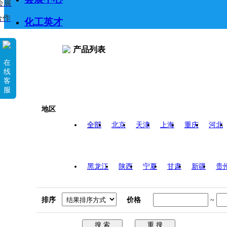
会展
合作
化工英才
产品列表
在
线
客
服
地区
全部
北京
天津
上海
重庆
河北
黑龙江
陕西
宁夏
甘肃
新疆
贵
排序
价格
~