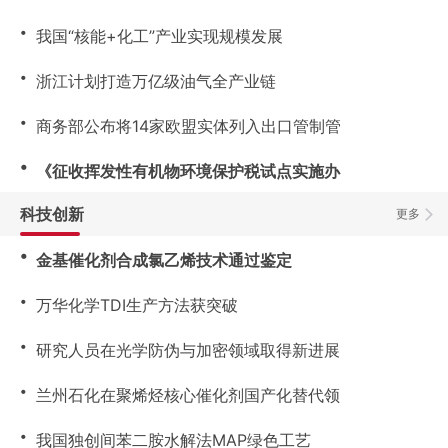
・
我国“核能+化工”产业实现规模发展
・
浙江计划打造万亿级油气全产业链
・
商务部公布将14家欧盟实体列入出口管制管
・
《征收挥发性有机物环境保护税试点实施办
科技创新
更多
・
金基催化剂合成氯乙烯技术通过鉴定
・
万华化学TDI生产方法获突破
・
研究人员在光学防伪与加密领域取得新进展
・
兰州石化在聚烯烃核心催化剂国产化替代领
・
我国独创间苯二胺水解法MAP绿色工艺