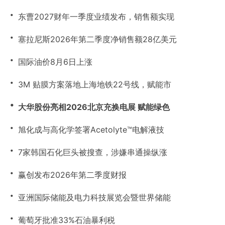
・
东曹2027财年一季度业绩发布，销售额实现
・
塞拉尼斯2026年第二季度净销售额28亿美元
・
国际油价8月6日上涨
・
3M 贴膜方案落地上海地铁22号线，赋能市
・
大华股份亮相2026北京充换电展 赋能绿色
・
旭化成与高化学签署Acetolyte™电解液技
・
7家韩国石化巨头被搜查，涉嫌串通操纵涨
・
赢创发布2026年第二季度财报
・
亚洲国际储能及电力科技展览会暨世界储能
・
葡萄牙批准33%石油暴利税