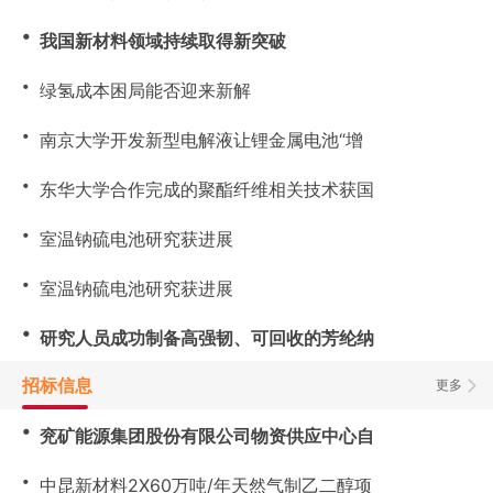
・
我国新材料领域持续取得新突破
・
绿氢成本困局能否迎来新解
・
南京大学开发新型电解液让锂金属电池“增
・
东华大学合作完成的聚酯纤维相关技术获国
・
室温钠硫电池研究获进展
・
室温钠硫电池研究获进展
・
研究人员成功制备高强韧、可回收的芳纶纳
招标信息
更多
・
兖矿能源集团股份有限公司物资供应中心自
・
中昆新材料2X60万吨/年天然气制乙二醇项