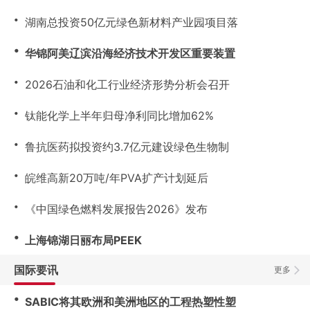
・
湖南总投资50亿元绿色新材料产业园项目落
・
华锦阿美辽滨沿海经济技术开发区重要装置
・
2026石油和化工行业经济形势分析会召开
・
钛能化学上半年归母净利同比增加62%
・
鲁抗医药拟投资约3.7亿元建设绿色生物制
・
皖维高新20万吨/年PVA扩产计划延后
・
《中国绿色燃料发展报告2026》发布
・
上海锦湖日丽布局PEEK
国际要讯
更多
・
SABIC将其欧洲和美洲地区的工程热塑性塑