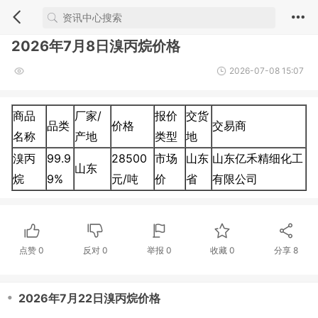
2026年7月8日溴丙烷价格
2026-07-08 15:07
商品
厂家/
报价
交货
品类
价格
交易商
名称
产地
类型
地
溴丙
99.9
28500
市场
山东
山东亿禾精细化工
山东
烷
9%
元/吨
价
省
有限公司
点赞
0
反对
0
举报 0
收藏 0
分享
8
・
2026年7月22日溴丙烷价格