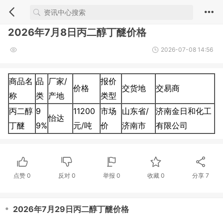
2026年7月8日丙二醇丁醚价格
2026-07-08 14:56
商品名
品
厂家/
报价
价格
交货地
交易商
称
类
产地
类型
丙二醇
9
11200
市场
山东省/
济南金日和化工
怡达
丁醚
9%
元/吨
价
济南市
有限公司
点赞
0
反对
0
举报 0
收藏 0
分享
7
・
2026年7月29日丙二醇丁醚价格