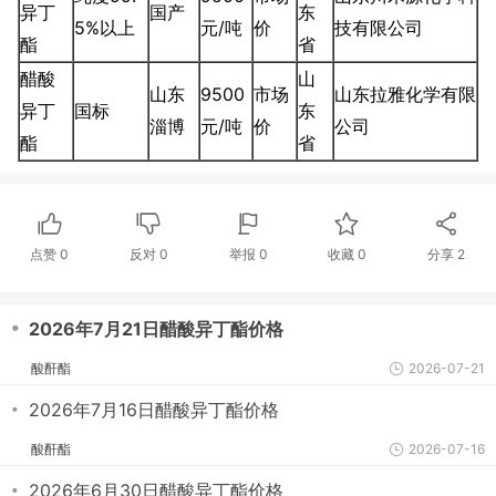
异丁
国产
东
5%以上
元/吨
价
技有限公司
酯
省
醋酸
山
山东
9500
市场
山东拉雅化学有限
异丁
国标
东
淄博
元/吨
价
公司
酯
省
点赞
0
反对
0
举报 0
收藏 0
分享
2
・
2026年7月21日醋酸异丁酯价格
酸酐酯
2026-07-21
・
2026年7月16日醋酸异丁酯价格
酸酐酯
2026-07-16
・
2026年6月30日醋酸异丁酯价格