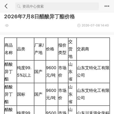
2026年7月8日醋酸异丁酯价格
2026-07-08 14:40
交
商品
厂家/
报价
品类
价格
货
交易商
名称
产地
类型
地
醋酸
山
纯度99.
9600
市场
山东艾特化工有限
异丁
国产
东
5%以上
元/吨
价
公司
酯
省
醋酸
山
9600
市场
山东艾特化工有限
异丁
国标
国产
东
元/吨
价
公司
酯
省
醋酸
山
纯度99.
9500
市场
山东川禾源化学科