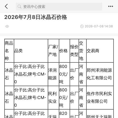
2026年7月8日冰晶石价格
2026-07-08 14:38
商品
交
厂家/
报价
名
品类
价格
货
交易商
产地
类型
称
地
分子比:高分子比
800
河
冰晶
泽润
出厂
郑州泽润能源
冰晶石;牌号:CM-
0元/
南
石
能源
价
化工有限公司
0
吨
省
分子比:高分子比
800
河
冰晶
民利
出厂
焦作市民利实
冰晶石;牌号:CM-
0元/
南
石
实业
价
业有限公司
0
吨
省
分子比:高分子比
820
河
冰晶
天瑞
出厂
郑州天之瑞新