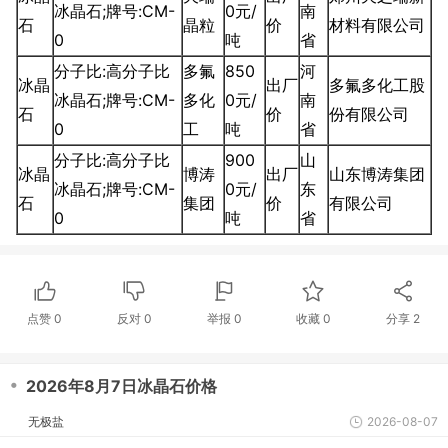
冰晶石;牌号:CM-
0元/
南
石
晶粒
价
材料有限公司
0
吨
省
分子比:高分子比
多氟
850
河
冰晶
出厂
多氟多化工股
冰晶石;牌号:CM-
多化
0元/
南
石
价
份有限公司
0
工
吨
省
分子比:高分子比
900
山
冰晶
博涛
出厂
山东博涛集团
冰晶石;牌号:CM-
0元/
东
石
集团
价
有限公司
0
吨
省
点赞
0
反对
0
举报 0
收藏 0
分享
2
・
2026年8月7日冰晶石价格
无极盐
2026-08-07