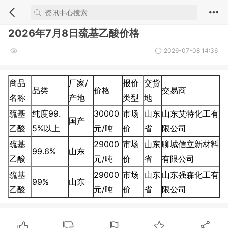
2026年7月8日巯基乙酸价格
2026-07-08 14:36
商品
厂家/
报价
交货
品类
价格
交易商
名称
产地
类型
地
巯基
纯度99.
30000
市场
山东
山东艾特化工有
国产
乙酸
5%以上
元/吨
价
省
限公司
巯基
29000
市场
山东
聊城信立新材料
99.6%
山东
乙酸
元/吨
价
省
有限公司
巯基
29000
市场
山东
山东强森化工有
99%
山东
乙酸
元/吨
价
省
限公司