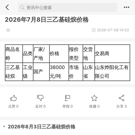
2026年7月8日三乙基硅烷价格
2026-07-08 14:32
商品名
厂家/
报价
交货
品类
价格
交易商
称
产地
类型
地
三乙基
工业
38000
市场
山东
山东烨阳化工有
国产
硅烷
级
元/吨
价
省
限公司
点赞
0
反对
0
举报 0
收藏 0
分享
3
・
2026年8月3日三乙基硅烷价格