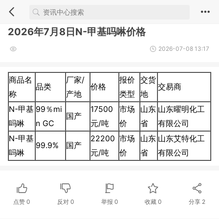
2026年7月8日N-甲基吗啉价格
2026-07-08 13:17
商品名
厂家/
报价
交货
品类
价格
交易商
称
产地
类型
地
N-甲基
99％mi
17500
市场
山东
山东曜明化工
国产
吗啉
n GC
元/吨
价
省
有限公司
N-甲基
22200
市场
山东
山东艾特化工
99.9%
国产
吗啉
元/吨
价
省
有限公司
点赞
0
反对
0
举报 0
收藏 0
分享
2