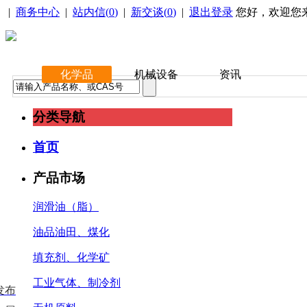
|
商务中心
|
站内信(
0
)
|
新交谈(
0
)
|
退出登录
您好，欢迎您
化学品
机械设备
资讯
分类导航
首页
产品市场
润滑油（脂）
油品油田、煤化
填充剂、化学矿
工业气体、制冷剂
发布