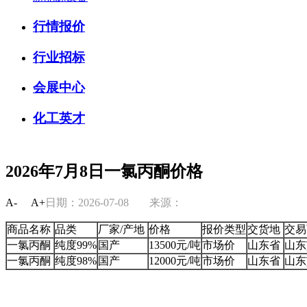
行情报价
行业招标
会展中心
化工英才
2026年7月8日一氯丙酮价格
A-
A+
日期：2026-07-08
来源：
商品名称
品类
厂家/产地
价格
报价类型
交货地
交易
一氯丙酮
纯度99%
国产
13500元/吨
市场价
山东省
山东
一氯丙酮
纯度98%
国产
12000元/吨
市场价
山东省
山东