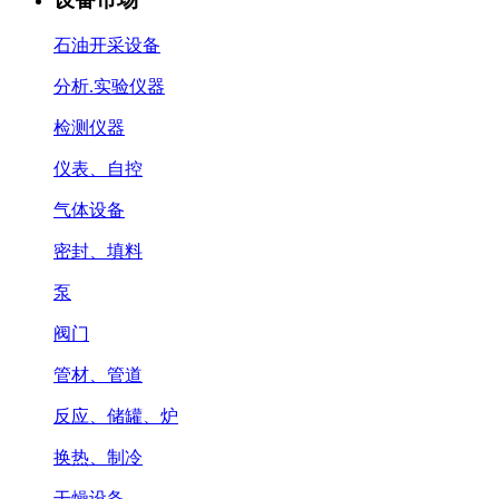
石油开采设备
分析.实验仪器
检测仪器
仪表、自控
气体设备
密封、填料
泵
阀门
管材、管道
反应、储罐、炉
换热、制冷
干燥设备