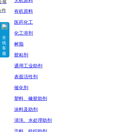
无机原料
会展
合作
有机原料
医药化工
化工溶剂
在
线
树脂
客
服
胶粘剂
通用工业助剂
表面活性剂
催化剂
塑料、橡胶助剂
涂料及助剂
清洗、水处理助剂
染料、纺织助剂