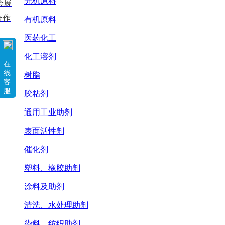
无机原料
会展
合作
有机原料
医药化工
化工溶剂
在
线
树脂
客
服
胶粘剂
通用工业助剂
表面活性剂
催化剂
塑料、橡胶助剂
涂料及助剂
清洗、水处理助剂
染料、纺织助剂