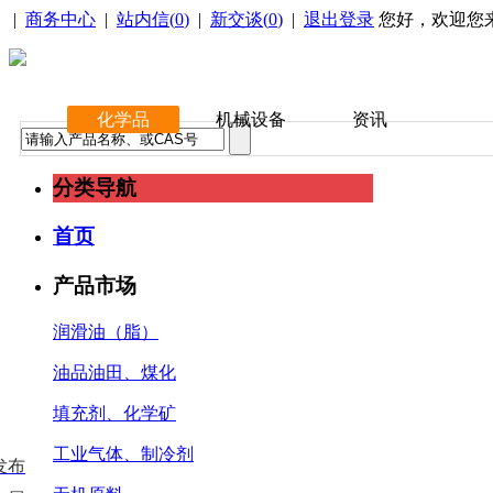
|
商务中心
|
站内信(
0
)
|
新交谈(
0
)
|
退出登录
您好，欢迎您
化学品
机械设备
资讯
分类导航
首页
产品市场
润滑油（脂）
油品油田、煤化
填充剂、化学矿
工业气体、制冷剂
发布