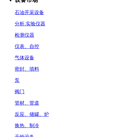
石油开采设备
分析.实验仪器
检测仪器
仪表、自控
气体设备
密封、填料
泵
阀门
管材、管道
反应、储罐、炉
换热、制冷
干燥设备