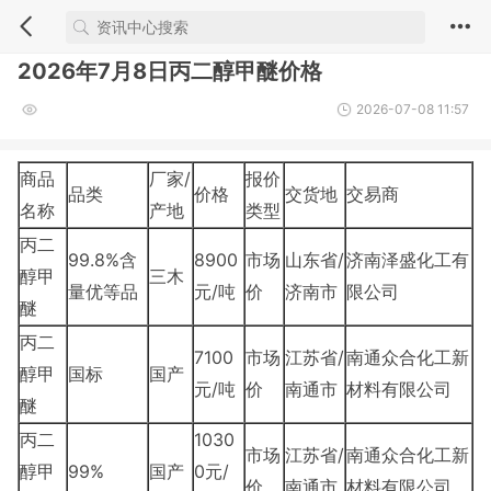
2026年7月8日丙二醇甲醚价格
2026-07-08 11:57
商品
厂家/
报价
品类
价格
交货地
交易商
名称
产地
类型
丙二
99.8%含
8900
市场
山东省/
济南泽盛化工有
醇甲
三木
量优等品
元/吨
价
济南市
限公司
醚
丙二
7100
市场
江苏省/
南通众合化工新
醇甲
国标
国产
元/吨
价
南通市
材料有限公司
醚
丙二
1030
市场
江苏省/
南通众合化工新
醇甲
99%
国产
0元/
价
南通市
材料有限公司