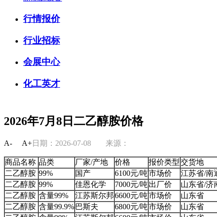
行情报价
行业招标
会展中心
化工英才
2026年7月8日二乙醇胺价格
A-
A+
日期：2026-07-08
来源：
商品名称
品类
厂家/产地
价格
报价类型
交货地
二乙醇胺
99%
国产
6100元/吨
市场价
江苏省/南
二乙醇胺
99%
佳恩化学
7000元/吨
出厂价
山东省/济
二乙醇胺
含量99%
江苏斯尔邦
6600元/吨
市场价
山东省
二乙醇胺
含量99.9%
巴斯夫
6800元/吨
市场价
山东省