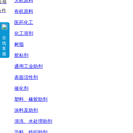
无机原料
会展
合作
有机原料
医药化工
化工溶剂
在
线
树脂
客
服
胶粘剂
通用工业助剂
表面活性剂
催化剂
塑料、橡胶助剂
涂料及助剂
清洗、水处理助剂
染料、纺织助剂