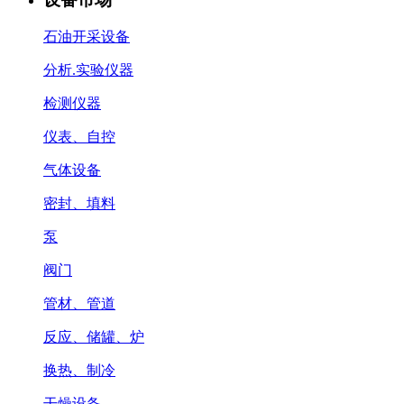
石油开采设备
分析.实验仪器
检测仪器
仪表、自控
气体设备
密封、填料
泵
阀门
管材、管道
反应、储罐、炉
换热、制冷
干燥设备