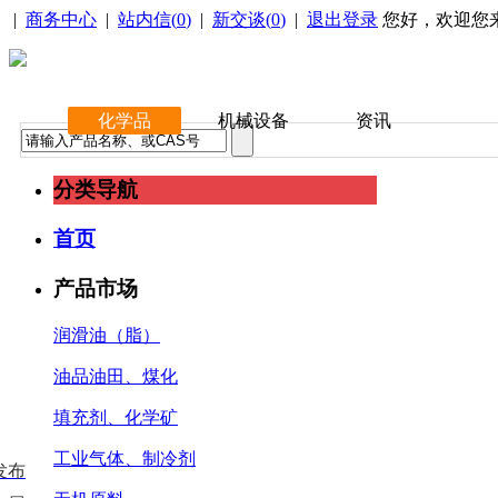
|
商务中心
|
站内信(
0
)
|
新交谈(
0
)
|
退出登录
您好，欢迎您
化学品
机械设备
资讯
分类导航
首页
产品市场
润滑油（脂）
油品油田、煤化
填充剂、化学矿
工业气体、制冷剂
发布