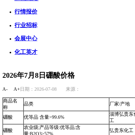
行情报价
行业招标
会展中心
化工英才
2026年7月8日硼酸价格
A-
A+
日期：2026-07-08
来源：
商品名
品类
厂家/产地
称
淄博弘贵东
硼酸
优等品 含量>99.6%
工
农业级;产品等级:优等品;含
硼酸
弘贵东化工
量:B2O3≥57%