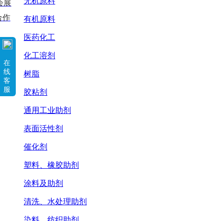
无机原料
会展
合作
有机原料
医药化工
化工溶剂
在
线
树脂
客
服
胶粘剂
通用工业助剂
表面活性剂
催化剂
塑料、橡胶助剂
涂料及助剂
清洗、水处理助剂
染料、纺织助剂