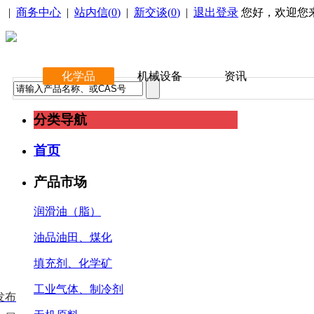
|
商务中心
|
站内信(
0
)
|
新交谈(
0
)
|
退出登录
您好，欢迎您
化学品
机械设备
资讯
分类导航
首页
产品市场
润滑油（脂）
油品油田、煤化
填充剂、化学矿
工业气体、制冷剂
发布