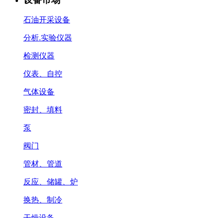
石油开采设备
分析.实验仪器
检测仪器
仪表、自控
气体设备
密封、填料
泵
阀门
管材、管道
反应、储罐、炉
换热、制冷
干燥设备