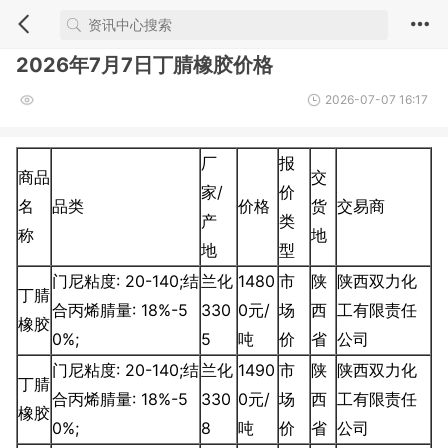
2026年7月7日丁腈橡胶价格
2026-07-07 16:17
厂
报
商品
交
家/
价
名
品类
价格
货
交易商
产
类
称
地
地
型
门尼粘度: 20-140;结
兰化
1480
市
陕
陕西双力化
丁腈
合丙烯腈量: 18%-5
330
0元/
场
西
工有限责任
橡胶
0%;
5
吨
价
省
公司
门尼粘度: 20-140;结
兰化
1490
市
陕
陕西双力化
丁腈
合丙烯腈量: 18%-5
330
0元/
场
西
工有限责任
橡胶
0%;
8
吨
价
省
公司