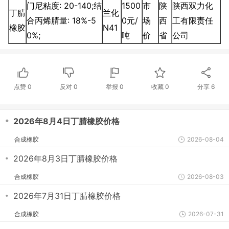
门尼粘度: 20-140;结
1500
市
陕
陕西双力化
丁腈
兰化
合丙烯腈量: 18%-5
0元/
场
西
工有限责任
橡胶
N41
0%;
吨
价
省
公司
点赞
0
反对
0
举报 0
收藏 0
分享
6
・
2026年8月4日丁腈橡胶价格
合成橡胶
2026-08-04
・
2026年8月3日丁腈橡胶价格
合成橡胶
2026-08-03
・
2026年7月31日丁腈橡胶价格
合成橡胶
2026-07-31